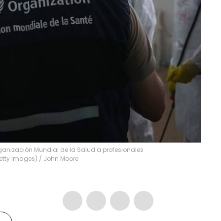
nización Mundial de la Salud a profesionales
Getty Images)
/
John Moore