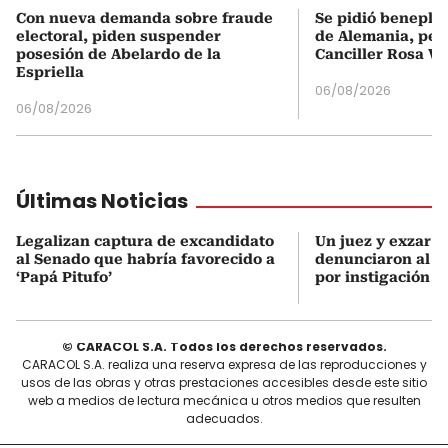
Con nueva demanda sobre fraude
Se pidió beneplá
electoral, piden suspender
de Alemania, pero
posesión de Abelardo de la
Canciller Rosa Vi
Espriella
06/08/2026
06/08/2026
Últimas Noticias
Legalizan captura de excandidato
Un juez y exzar a
al Senado que habría favorecido a
denunciaron al p
‘Papá Pitufo’
por instigación a
© CARACOL S.A. Todos los derechos reservados.
CARACOL S.A. realiza una reserva expresa de las reproducciones y
usos de las obras y otras prestaciones accesibles desde este sitio
web a medios de lectura mecánica u otros medios que resulten
adecuados.