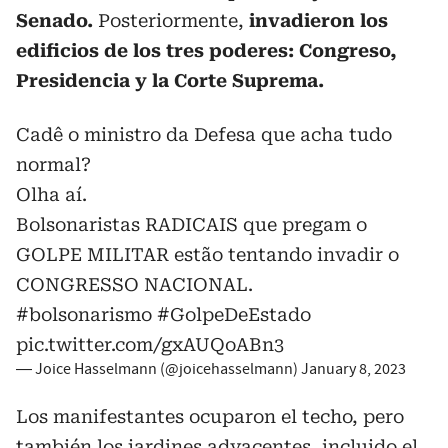
Senado.
Posteriormente,
invadieron los
edificios de los tres poderes: Congreso,
Presidencia y la Corte Suprema.
Cadê o ministro da Defesa que acha tudo
normal?
Olha aí.
Bolsonaristas RADICAIS que pregam o
GOLPE MILITAR estão tentando invadir o
CONGRESSO NACIONAL.
#bolsonarismo
#GolpeDeEstado
pic.twitter.com/gxAUQoABn3
— Joice Hasselmann (@joicehasselmann)
January 8, 2023
Los manifestantes ocuparon el techo, pero
también los jardines adyacentes, incluido el