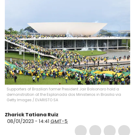
Supporters of Brazilian former President Jair Bolsonaro hold a
demonstration at the Esplanada dos Ministerios in Brasilia via
Getty Images
/
EVARISTO SA
Zharick Tatiana Ruiz
08/01/2023 - 14:41
GMT-5