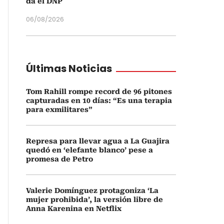
da el DNP
06/08/2026
Últimas Noticias
Tom Rahill rompe record de 96 pitones
capturadas en 10 días: “Es una terapia
para exmilitares”
Represa para llevar agua a La Guajira
quedó en ‘elefante blanco’ pese a
promesa de Petro
Valerie Domínguez protagoniza ‘La
mujer prohibida’, la versión libre de
Anna Karenina en Netflix