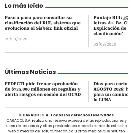
Lo más leído
Paso a paso para consultar su
Puntaje RUI: ¿Qué
clasificación del RUI, sistema que
letras A1, B2, C1 
evoluciona el Sisbén: link oficial
Explicación de ‘
clasificación’
05/08/2026
03/08/2026
Últimas Noticias
FEDECTI pide frenar aprobación
Días para cortars
de $735.000 millones en regalías y
AGOSTO 2026: hor
alerta riesgos en sesión del OCAD
para un cambio d
la LUNA
© CARACOL S.A. Todos los derechos reservados.
CARACOL S.A. realiza una reserva expresa de las reproducciones y
usos de las obras y otras prestaciones accesibles desde este sitio
web a medios de lectura mecánica u otros medios que resulten