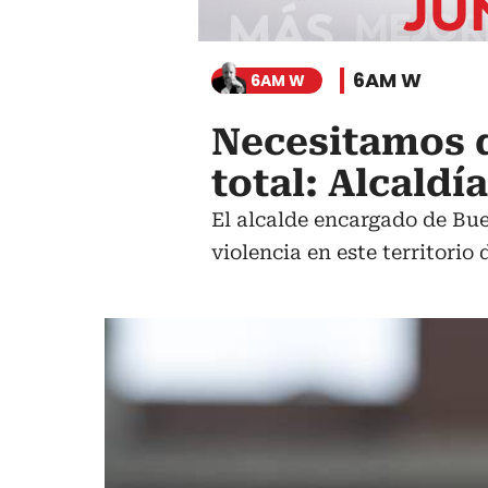
6AM W
6AM W
Necesitamos q
total: Alcald
El alcalde encargado de Bu
violencia en este territorio 