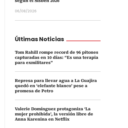
según el Sisbén 2026
06/08/2026
Últimas Noticias
Tom Rahill rompe record de 96 pitones
capturadas en 10 días: “Es una terapia
para exmilitares”
Represa para llevar agua a La Guajira
quedó en ‘elefante blanco’ pese a
promesa de Petro
Valerie Domínguez protagoniza ‘La
mujer prohibida’, la versión libre de
Anna Karenina en Netflix