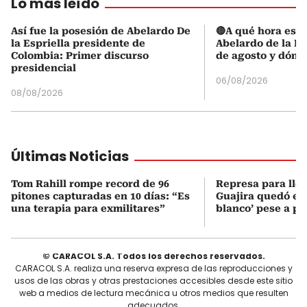
Lo más leído
Así fue la posesión de Abelardo De
🔴A qué hora es l
la Espriella presidente de
Abelardo de la Es
Colombia: Primer discurso
de agosto y dónd
presidencial
06/08/2026
08/08/2026
Últimas Noticias
Tom Rahill rompe record de 96
Represa para lle
pitones capturadas en 10 días: “Es
Guajira quedó en 
una terapia para exmilitares”
blanco’ pese a p
© CARACOL S.A. Todos los derechos reservados.
CARACOL S.A. realiza una reserva expresa de las reproducciones y
usos de las obras y otras prestaciones accesibles desde este sitio
web a medios de lectura mecánica u otros medios que resulten
adecuados.