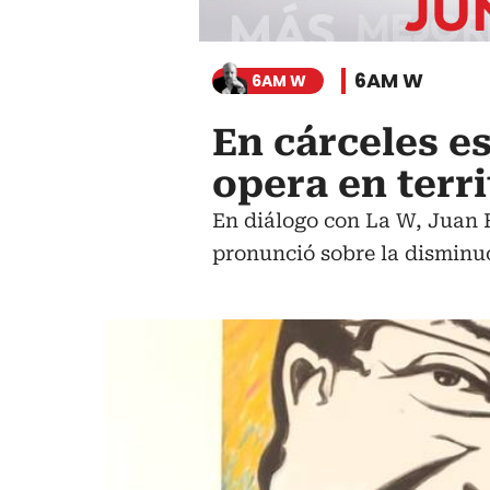
6AM W
6AM W
En cárceles e
opera en terri
En diálogo con La W, Juan
pronunció sobre la disminu