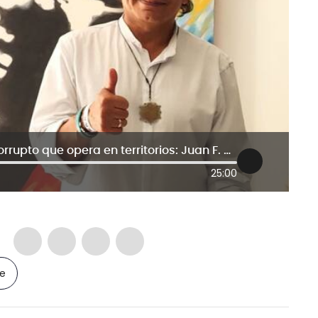
En cárceles está el 50% del poder corrupto que opera en territorios: Juan F. Petro
25:00
le