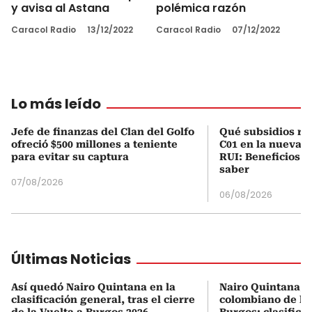
y avisa al Astana
polémica razón
Caracol Radio
13/12/2022
Caracol Radio
07/12/2022
Lo más leído
Jefe de finanzas del Clan del Golfo
Qué subsidios rec
ofreció $500 millones a teniente
C01 en la nueva c
para evitar su captura
RUI: Beneficios y
saber
07/08/2026
06/08/2026
Últimas Noticias
Así quedó Nairo Quintana en la
Nairo Quintana, e
clasificación general, tras el cierre
colombiano de la 
de la Vuelta a Burgos 2026
Burgos: clasifica