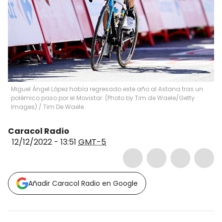
Miguel Ángel López había regresado este año al Astana tras un
polémico paso por el Movistar. (Photo by Tim de Waele/Getty
Images)
/
Tim De Waele
Caracol Radio
12/12/2022 - 13:51
GMT-5
Añadir Caracol Radio en Google