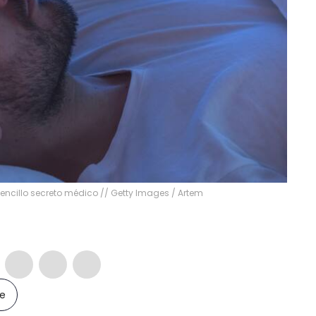
ncillo secreto médico // Getty Images
/
Artem
le