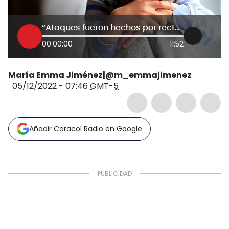
“Ataques fueron hechos por rector y docentes”: Madre de niños golpeados y abusados
00:00:00
11:52
María Emma Jiménez|@m_emmajimenez
05/12/2022 - 07:46
GMT-5
Añadir Caracol Radio en Google