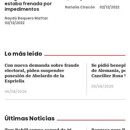
estaba frenada por
Natalia Chacón
02/12/2022
impedimentos
Naydú Baquero Mattar
02/12/2022
Lo más leído
Con nueva demanda sobre fraude
Se pidió beneplá
electoral, piden suspender
de Alemania, pero
posesión de Abelardo de la
Canciller Rosa Vi
Espriella
06/08/2026
06/08/2026
Últimas Noticias
Tom Rahill rompe record de 96
Represa para lle