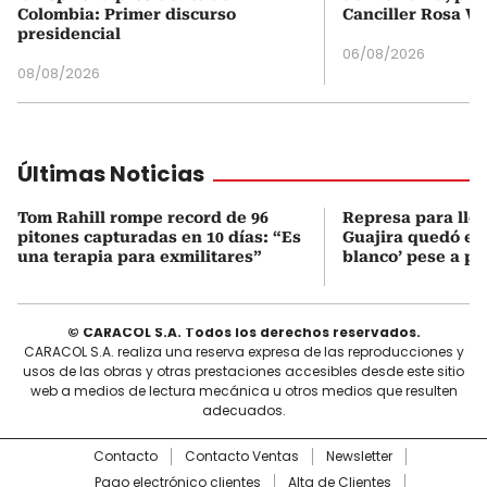
Colombia: Primer discurso
Canciller Rosa Vi
presidencial
06/08/2026
08/08/2026
Últimas Noticias
Tom Rahill rompe record de 96
Represa para lle
pitones capturadas en 10 días: “Es
Guajira quedó en 
una terapia para exmilitares”
blanco’ pese a p
© CARACOL S.A. Todos los derechos reservados.
CARACOL S.A. realiza una reserva expresa de las reproducciones y
usos de las obras y otras prestaciones accesibles desde este sitio
web a medios de lectura mecánica u otros medios que resulten
adecuados.
Contacto
Contacto Ventas
Newsletter
Pago electrónico clientes
Alta de Clientes