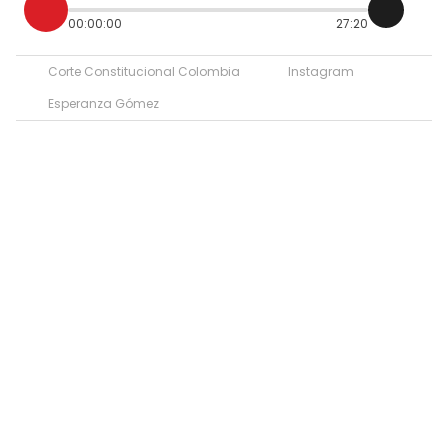
00:00:00
27:20
Corte Constitucional Colombia
Instagram
Esperanza Gómez