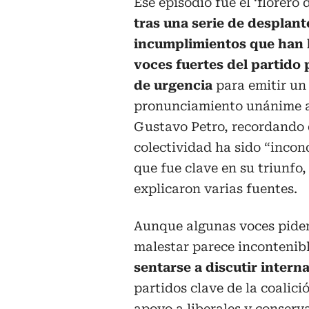
Ese episodio fue el ‘florero 
tras una serie de desplant
incumplimientos que han
voces fuertes del partido
de urgencia
para emitir un
pronunciamiento unánime a
Gustavo Petro, recordando 
colectividad ha sido “incon
que fue clave en su triunfo
explicaron varias fuentes.
Aunque algunas voces piden
malestar parece incontenib
sentarse a discutir inter
partidos clave de la coalic
apoyo a liberales y conserv