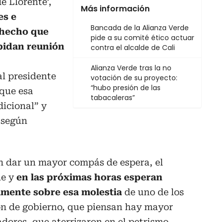
de Llorente’,
Más información
es e
Bancada de la Alianza Verde
 hecho que
pide a su comité ético actuar
 pidan reunión
contra el alcalde de Cali
Alianza Verde tras la no
l presidente
votación de su proyecto:
“hubo presión de las
que esa
tabacaleras”
dicional” y
, según
 dar un mayor compás de espera, el
le y
en las próximas horas esperan
namente sobre esa molestia
de uno de los
ión de gobierno, que piensan hay mayor
adores, que aterrizaron en el petrismo