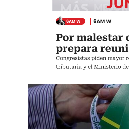
6AM W
6AM W
Por malestar 
prepara reun
Congresistas piden mayor re
tributaria y el Ministerio 