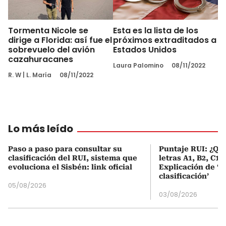
Tormenta Nicole se
Esta es la lista de los
dirige a Florida: así fue el
próximos extraditados a
sobrevuelo del avión
Estados Unidos
cazahuracanes
Laura Palomino
08/11/2022
R. W
|
L. María
08/11/2022
Lo más leído
Paso a paso para consultar su
Puntaje RUI: ¿Qué
clasificación del RUI, sistema que
letras A1, B2, C1 
evoluciona el Sisbén: link oficial
Explicación de ‘
clasificación’
05/08/2026
03/08/2026