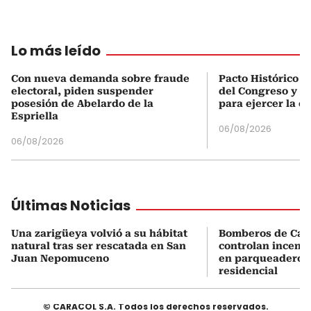
Lo más leído
Con nueva demanda sobre fraude
Pacto Histórico d
electoral, piden suspender
del Congreso y e
posesión de Abelardo de la
para ejercer la o
Espriella
06/08/2026
06/08/2026
Últimas Noticias
Una zarigüeya volvió a su hábitat
Bomberos de Car
natural tras ser rescatada en San
controlan incend
Juan Nepomuceno
en parqueadero d
residencial
© CARACOL S.A. Todos los derechos reservados.