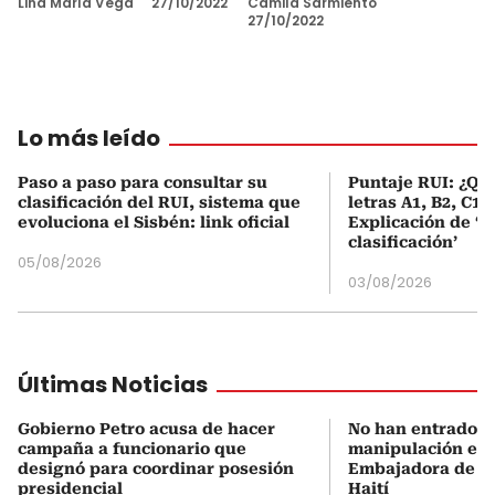
Lina María Vega
27/10/2022
Camila Sarmiento
27/10/2022
Lo más leído
Paso a paso para consultar su
Puntaje RUI: ¿Qué
clasificación del RUI, sistema que
letras A1, B2, C1 
evoluciona el Sisbén: link oficial
Explicación de ‘
clasificación’
05/08/2026
03/08/2026
Últimas Noticias
Gobierno Petro acusa de hacer
No han entrado U
campaña a funcionario que
manipulación en C
designó para coordinar posesión
Embajadora de C
presidencial
Haití