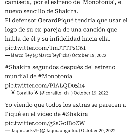
camiseta, por el estreno de 'Monotonía', el
nuevo sencillo de Shakira.
El defensor GerardPiqué tendría que usar el
logo de su ex-pareja de una canción que
habla de él y su infidelidad hacia ella.
pic.twitter.com/1mJTTPsC61
— Marco Rey (@MarcoReyPicks)
October 19, 2022
#Shakira
segundos después del estreno
mundial de
#Monotonia
pic.twitter.com/PIALQD05h4
— 🌟 Coralito 🌟 (@coralito_ch_)
October 19, 2022
Yo viendo que todos los extras se parecen a
Piqué en el video de
#Shakira
pic.twitter.com/g2sGolBoZW
— Jaqui Jacks✨ (@JaquiJonguitud)
October 20, 2022