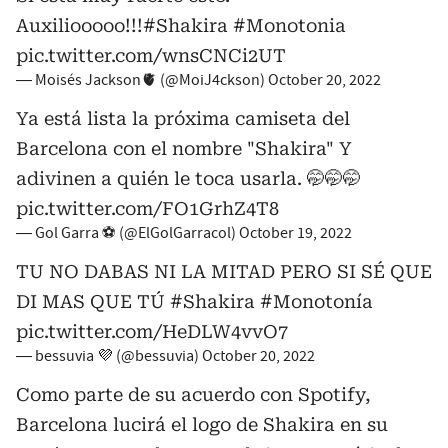
Auxiliooooo!!!
#Shakira
#Monotonia
pic.twitter.com/wnsCNCi2UT
— Moisés Jackson🫀 (@MoiJ4ckson)
October 20, 2022
Ya está lista la próxima camiseta del
Barcelona con el nombre "Shakira" Y
adivinen a quién le toca usarla. 🤭🤭🤭
pic.twitter.com/FO1GrhZ4T8
— Gol Garra ⚽ (@ElGolGarracol)
October 19, 2022
TU NO DABAS NI LA MITAD PERO SI SÉ QUE
DI MAS QUE TÚ
#Shakira
#Monotonía
pic.twitter.com/HeDLW4vvO7
— bessuvia 💜 (@bessuvia)
October 20, 2022
Como parte de su acuerdo con Spotify,
Barcelona lucirá el logo de Shakira en su