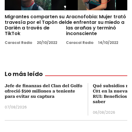
Migrantes comparten su
Aracnofobia: Mujer trató
travesía por el Tapón del
de enfrentar su miedo a
Darién a través de
las arañas y terminó
TikTok
inconsciente
Caracol Radio
20/10/2022
Caracol Radio
14/10/2022
Lo más leído
Jefe de finanzas del Clan del Golfo
Qué subsidios rec
ofreció $500 millones a teniente
C01 en la nueva c
para evitar su captura
RUI: Beneficios y
saber
07/08/2026
06/08/2026