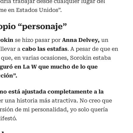
dría trabajar desde cualquier lugar del
me en Estados Unidos”.
opio “personaje”
rokin
se hizo pasar por
Anna Delvey,
un
llevar a
cabo las estafas
. A pesar de que en
n que, en varias ocasiones, Sorokin estaba
guró en La W que mucho de lo que
cción”.
 no está ajustada completamente a la
er una historia más atractiva. No creo que
rsión de mi personalidad, yo solo quería
ifestó.