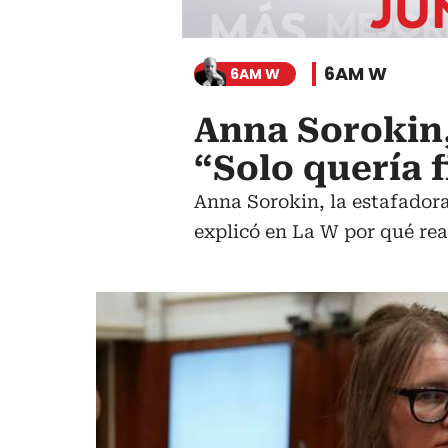
6AM W
6AM W
Anna Sorokin,
“Solo quería 
Anna Sorokin, la estafadora
explicó en La W por qué real