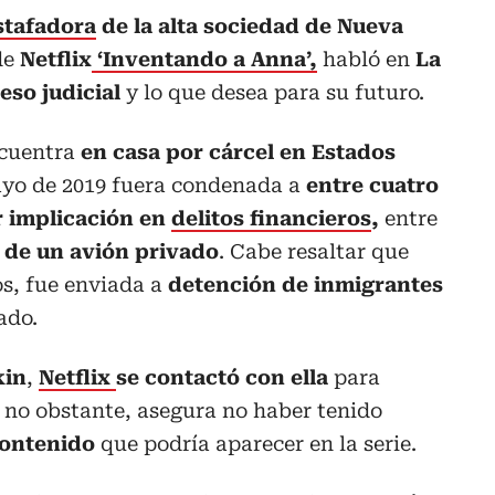
stafadora
de la alta sociedad de Nueva
 de
Netflix
‘Inventando a Anna’,
habló en
La
eso judicial
y lo que desea para su futuro.
cuentra
en casa por cárcel en Estados
yo de 2019 fuera condenada a
entre cuatro
r implicación en
delitos financieros
,
entre
 de un avión privado
. Cabe resaltar que
os, fue enviada a
detención de inmigrantes
ado.
kin
,
Netflix
se contactó con ella
para
, no obstante, asegura no haber tenido
contenido
que podría aparecer en la serie.