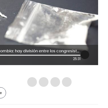
Regularización de la cocaína en Colombia: hay división entre los congresistas
25:31
le