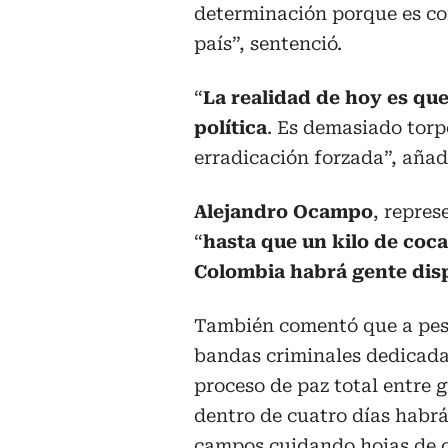
determinación porque es co
país”, sentenció.
“
La realidad de hoy es q
política
. Es demasiado torpe
erradicación forzada”, añad
Alejandro Ocampo
, repres
“
hasta que un kilo de coca
Colombia habrá gente disp
También comentó que a pesar
bandas criminales dedicada
proceso de paz total entre g
dentro de cuatro días habrá 
campos cuidando hojas de c