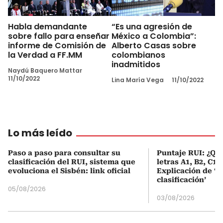
Habla demandante
“Es una agresión de
sobre fallo para enseñar
México a Colombia”:
informe de Comisión de
Alberto Casas sobre
la Verdad a FF.MM
colombianos
inadmitidos
Naydú Baquero Mattar
11/10/2022
Lina María Vega
11/10/2022
Lo más leído
Paso a paso para consultar su
Puntaje RUI: ¿Qué
clasificación del RUI, sistema que
letras A1, B2, C1 
evoluciona el Sisbén: link oficial
Explicación de ‘
clasificación’
05/08/2026
03/08/2026