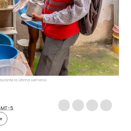
durante la última semana
GMT-5
le