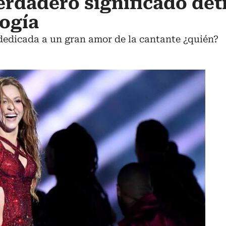
erdadero significado det
ogía
 dedicada a un gran amor de la cantante ¿quién?