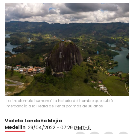
La ‘tractomula humana’: la historia del hombre que subió
mercancía a la Piedra del Peñol por más de 30 años
Violeta Londoño Mejía
Medellín
29/04/2022 - 07:29
GMT-5