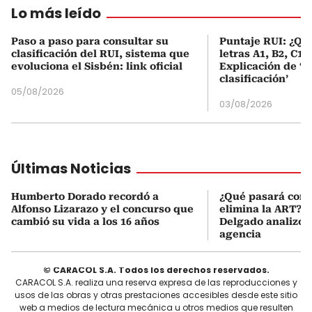
Lo más leído
Paso a paso para consultar su
Puntaje RUI: ¿Qué
clasificación del RUI, sistema que
letras A1, B2, C1 
evoluciona el Sisbén: link oficial
Explicación de ‘
clasificación’
05/08/2026
03/08/2026
Últimas Noticias
Humberto Dorado recordó a
¿Qué pasará con l
Alfonso Lizarazo y el concurso que
elimina la ART? D
cambió su vida a los 16 años
Delgado analizó e
agencia
© CARACOL S.A. Todos los derechos reservados.
CARACOL S.A. realiza una reserva expresa de las reproducciones y
usos de las obras y otras prestaciones accesibles desde este sitio
web a medios de lectura mecánica u otros medios que resulten