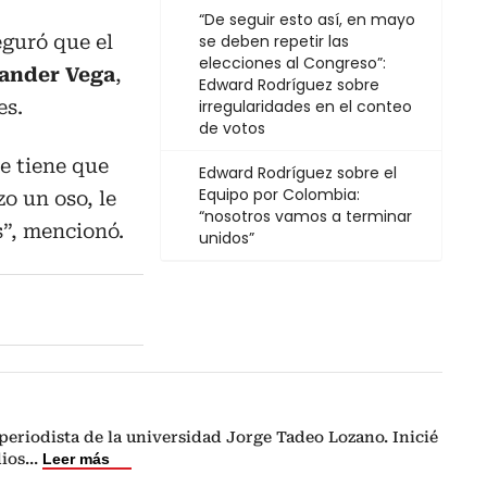
“De seguir esto así, en mayo
eguró que el
se deben repetir las
elecciones al Congreso”:
xander Vega
,
Edward Rodríguez sobre
es.
irregularidades en el conteo
de votos
e tiene que
Edward Rodríguez sobre el
Equipo por Colombia:
o un oso, le
“nosotros vamos a terminar
s”, mencionó.
unidos”
a
eriodista de la universidad Jorge Tadeo Lozano. Inicié
dios
...
Leer más