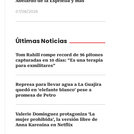
Abelardo de la Espriella y más
07/08/2026
Últimas Noticias
Tom Rahill rompe record de 96 pitones
capturadas en 10 días: “Es una terapia
para exmilitares”
Represa para llevar agua a La Guajira
quedó en ‘elefante blanco’ pese a
promesa de Petro
Valerie Domínguez protagoniza ‘La
mujer prohibida’, la versión libre de
Anna Karenina en Netflix