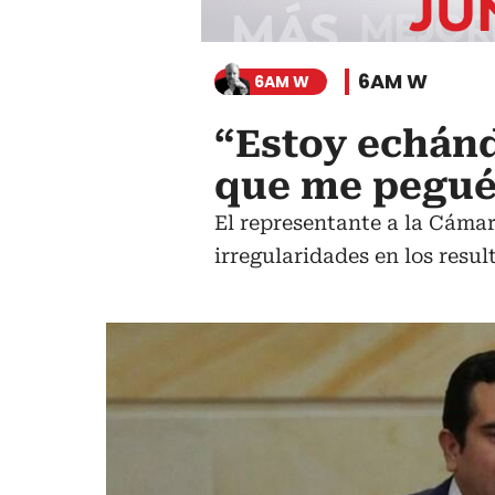
6AM W
6AM W
“Estoy echán
que me pegué
El representante a la Cáma
irregularidades en los resul