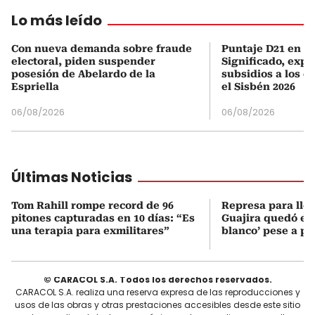
Lo más leído
Con nueva demanda sobre fraude
Puntaje D21 en el
electoral, piden suspender
Significado, expl
posesión de Abelardo de la
subsidios a los q
Espriella
el Sisbén 2026
06/08/2026
06/08/2026
Últimas Noticias
Tom Rahill rompe record de 96
Represa para lle
pitones capturadas en 10 días: “Es
Guajira quedó en 
una terapia para exmilitares”
blanco’ pese a p
© CARACOL S.A. Todos los derechos reservados.
CARACOL S.A. realiza una reserva expresa de las reproducciones y
usos de las obras y otras prestaciones accesibles desde este sitio