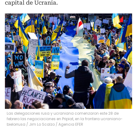
capital de Ucrania.
Las delegaciones rusa y ucraniana comenzaron este 28 de
febrero las negociaciones en Pripiat, en la frontera ucraniano-
bielorrusa
/
Jim Lo Scalzo / Agencia EFER