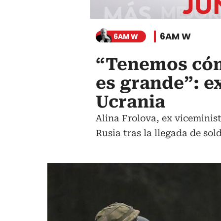
6AM W
6AM W
“Tenemos cóm
es grande”: e
Ucrania
Alina Frolova, ex viceminis
Rusia tras la llegada de sold