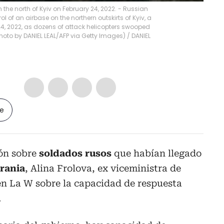
he north of Kyiv on February 24, 2022. - Russian
ol of an airbase on the northern outskirts of Kyiv, a
 24, 2022, as dozens of attack helicopters swooped
(Photo by DANIEL LEAL/AFP via Getty Images)
/
DANIEL
le
ión sobre
soldados rusos
que habían llegado
rania
, Alina Frolova, ex viceministra de
en La W sobre la capacidad de respuesta
.