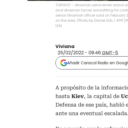
TOPSHOT - Ukrainian servicemen stand on t
and Ukrainian forces are battling for contr
senior Ukrainian officer said on February
on the area. (Photo by Daniel LEAL / AFP) 
LEAL
Viviana
25/02/2022 - 09:46
GMT-5
Añadir Caracol Radio en Goog
A propósito de la informac
hasta
Kiev
, la capital de
Uc
Defensa de ese país, habló 
ante una eventual escalada