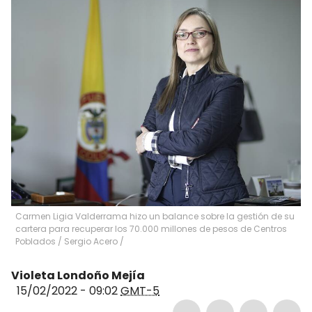
Carmen Ligia Valderrama hizo un balance sobre la gestión de su
cartera para recuperar los 70.000 millones de pesos de Centros
Poblados
/
Sergio Acero /
Violeta Londoño Mejía
15/02/2022 - 09:02
GMT-5