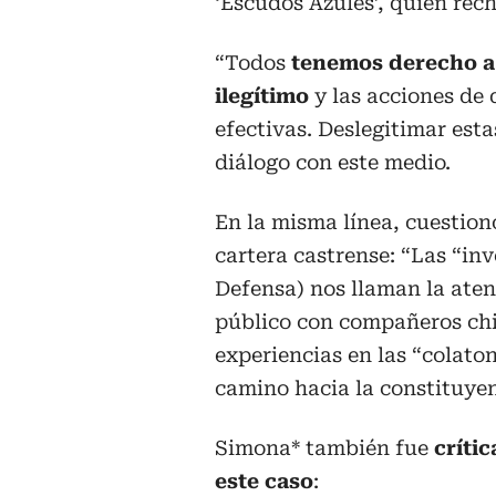
‘Escudos Azules’, quien rec
“Todos
tenemos derecho a
ilegítimo
y las acciones de
efectivas. Deslegitimar est
diálogo con este medio.
En la misma línea, cuestion
cartera castrense: “Las “in
Defensa) nos llaman la aten
público con compañeros ch
experiencias en las “colato
camino hacia la constituyen
Simona* también fue
crític
este caso
: