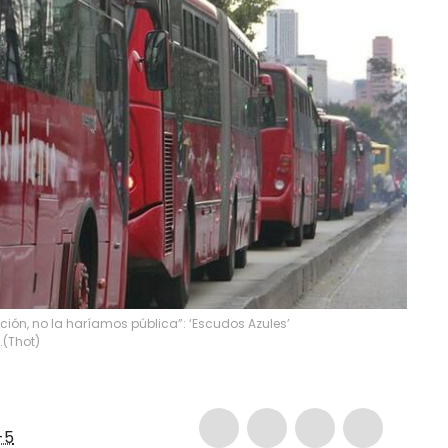
ión, no la haríamos pública”: ‘Escudos Azules’
.
(
Thot
)
-5