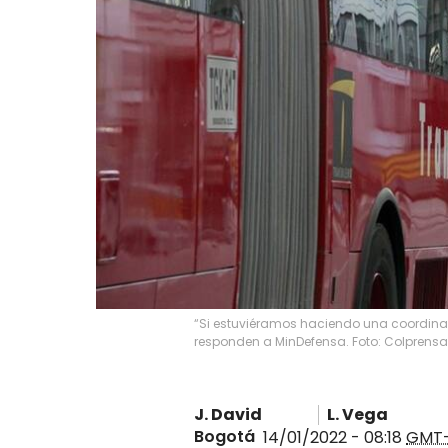
“Si estuviéramos haciendo una coordinac
responden a MinDefensa. Foto: Colprensa
J. David
L. Vega
Bogotá
14/01/2022 - 08:18
GMT