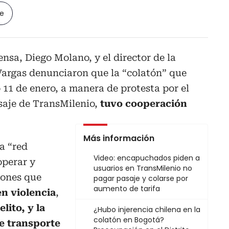
le
ensa, Diego Molano, y el director de la
 Vargas denunciaron que la “colatón” que
 11 de enero, a manera de protesta por el
saje de TransMilenio,
tuvo cooperación
Más información
a “red
Video: encapuchados piden a
operar y
usuarios en TransMilenio no
iones que
pagar pasaje y colarse por
aumento de tarifa
n violencia
,
elito, y la
¿Hubo injerencia chilena en la
colatón en Bogotá?
e transporte