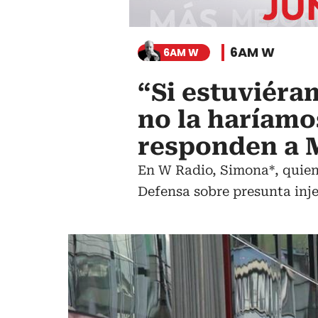
6AM W
6AM W
“Si estuviéra
no la haríamo
responden a 
En W Radio, Simona*, quien 
Defensa sobre presunta inje