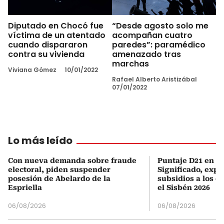
Diputado en Chocó fue
“Desde agosto solo me
víctima de un atentado
acompañan cuatro
cuando dispararon
paredes”: paramédico
contra su vivienda
amenazado tras
marchas
Viviana Gómez
10/01/2022
Rafael Alberto Aristizábal
07/01/2022
Lo más leído
Con nueva demanda sobre fraude
Puntaje D21 en el
electoral, piden suspender
Significado, expl
posesión de Abelardo de la
subsidios a los q
Espriella
el Sisbén 2026
06/08/2026
06/08/2026