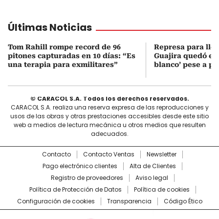
Últimas Noticias
Tom Rahill rompe record de 96
Represa para lle
pitones capturadas en 10 días: “Es
Guajira quedó en 
una terapia para exmilitares”
blanco’ pese a p
© CARACOL S.A. Todos los derechos reservados.
CARACOL S.A. realiza una reserva expresa de las reproducciones y
usos de las obras y otras prestaciones accesibles desde este sitio
web a medios de lectura mecánica u otros medios que resulten
adecuados.
Contacto
Contacto Ventas
Newsletter
Pago electrónico clientes
Alta de Clientes
Registro de proveedores
Aviso legal
Política de Protección de Datos
Política de cookies
Configuración de cookies
Transparencia
Código Ético