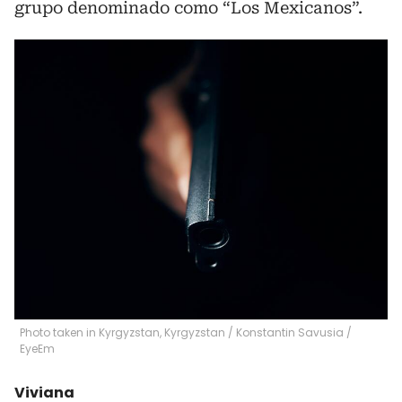
grupo denominado como “Los Mexicanos”.
Photo taken in Kyrgyzstan, Kyrgyzstan
/
Konstantin Savusia /
EyeEm
Viviana