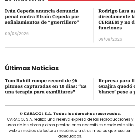
Iván Cepeda anuncia denuncia
Rodrigo Lara asu
penal contra Efraín Cepeda por
directamente la P
señalamientos de “guerrillero”
CERREM y no del
funciones
09/08/2026
09/08/2026
Últimas Noticias
Tom Rahill rompe record de 96
Represa para lle
pitones capturadas en 10 días: “Es
Guajira quedó en 
una terapia para exmilitares”
blanco’ pese a p
© CARACOL S.A. Todos los derechos reservados.
CARACOL S.A. realiza una reserva expresa de las reproducciones y
usos de las obras y otras prestaciones accesibles desde este sitio
web a medios de lectura mecánica u otros medios que resulten
adecuados.