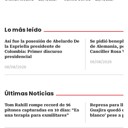
Lo más leído
Así fue la posesión de Abelardo De
Se pidió beneplá
la Espriella presidente de
de Alemania, pero
Colombia: Primer discurso
Canciller Rosa Vi
presidencial
06/08/2026
08/08/2026
Últimas Noticias
Tom Rahill rompe record de 96
Represa para lle
pitones capturadas en 10 días: “Es
Guajira quedó en 
una terapia para exmilitares”
blanco’ pese a p