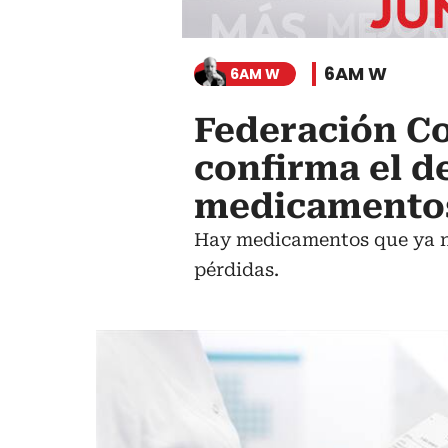
6AM W
6AM W
Federación C
confirma el d
medicamentos
Hay medicamentos que ya no
pérdidas.