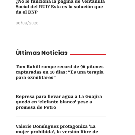
¿No le funciona la página de Ventanilla
Social del RUI? Esta es la solución que
da el DNP
06/08/2026
Últimas Noticias
Tom Rahill rompe record de 96 pitones
capturadas en 10 días: “Es una terapia
para exmilitares”
Represa para llevar agua a La Guajira
quedó en ‘elefante blanco’ pese a
promesa de Petro
Valerie Domínguez protagoniza ‘La
mujer prohibida’, la versión libre de